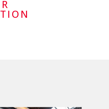
ER
CTION