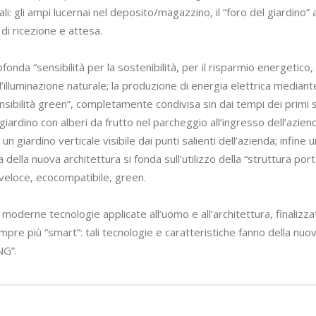
 gli ampi lucernai nel deposito/magazzino, il “foro del giardino” al 
di ricezione e attesa.
a “sensibilità per la sostenibilità, per il risparmio energetico, pe
’illuminazione naturale; la produzione di energia elettrica mediant
nsibilità green”, completamente condivisa sin dai tempi dei primi s
giardino con alberi da frutto nel parcheggio all’ingresso dell’azi
 giardino verticale visibile dai punti salienti dell’azienda; infine
 della nuova architettura si fonda sull’utilizzo della “struttura p
veloce, ecocompatibile, green.
ù moderne tecnologie applicate all’uomo e all’architettura, finalizza
empre più “smart”: tali tecnologie e caratteristiche fanno della n
NG”.