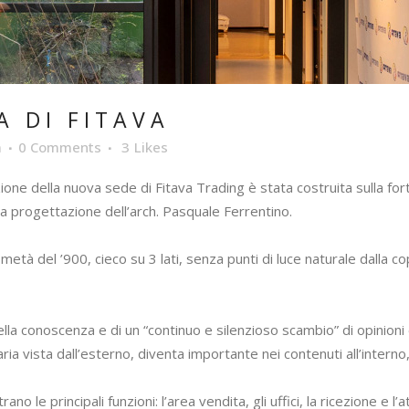
A DI FITAVA
a
0 Comments
3
Likes
one della nuova sede di Fitava Trading è stata costruita sulla for
ta progettazione dell’arch. Pasquale Ferrentino.
a metà del ’900, cieco su 3 lati, senza punti di luce naturale dall
ella conoscenza e di un “continuo e silenzioso scambio” di opinion
ia vista dall’esterno, diventa importante nei contenuti all’interno
 le principali funzioni: l’area vendita, gli uffici, la ricezione e l’a