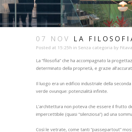
07 NOV
LA FILOSOFI
Posted at 15:25h
in
Senza categoria
by
Fitav
La “filosofia” che ha accompagnato la progettazi
determinato della proprietà, e grazie all’accura
Il luogo era un edificio industriale della second
verde ovunque: potenzialità infinite.
L’architettura non poteva che essere il frutto d
impercettibile (quasi “silenziosa”) ad una sommar
Così le vetrate, come tanti “passepartout” mostrano